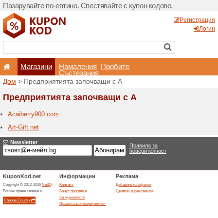
Пазарувайте по-евтино. С
Магазини
Hамале
Състеза
Дом
> Предприятията зап