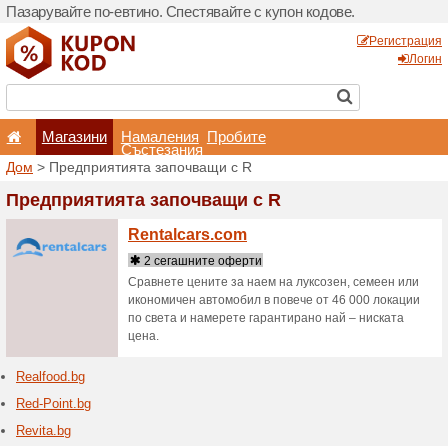
Пазарувайте по-евтино. С
Магазини
Hамале
Състеза
Дом
> Предприятията зап