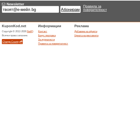
Предприятията зап
Rental
2 сег
Сравнете
икономич
по света
цена.