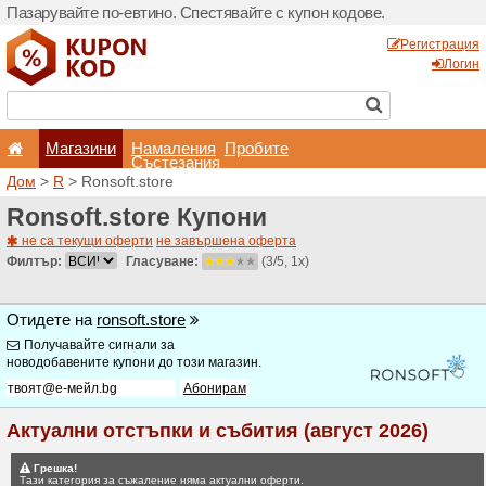
Пазарувайте по-евтино. С
Магазини
Hамале
Състеза
Дом
>
R
> Ronsoft.store