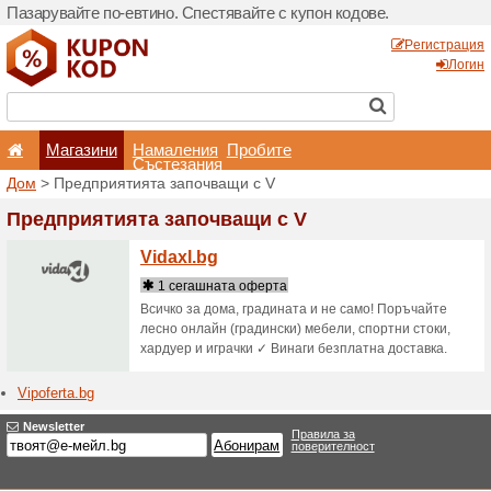
Пазарувайте по-евтино. С
Магазини
Hамале
Състеза
Дом
> Предприятията зап