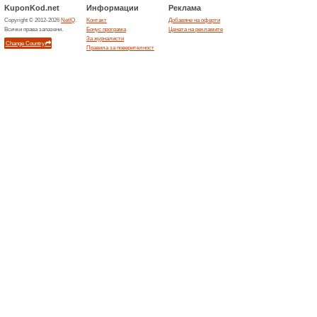
Предприятията зап
Vidaxl
1 сег
Всичко з
лесно он
хардуер 