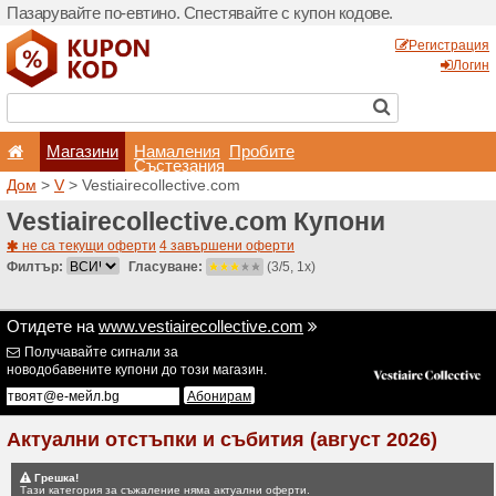
Пазарувайте по-евтино. С
Магазини
Hамале
Състеза
Дом
>
V
> Vestiairecollecti