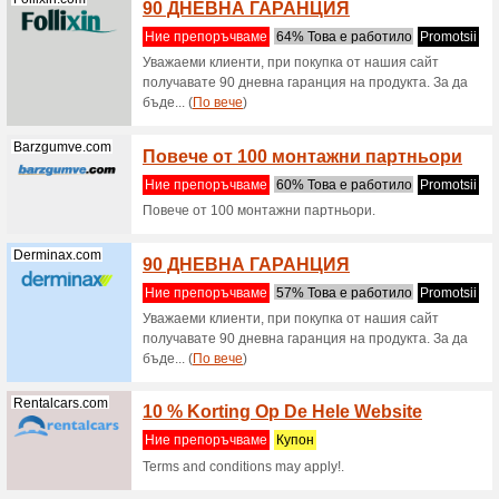
Vidaxl.bg
VidaX
сакси
Ние пре
VidaXL п
оранжер
Metalshop.bg
Metals