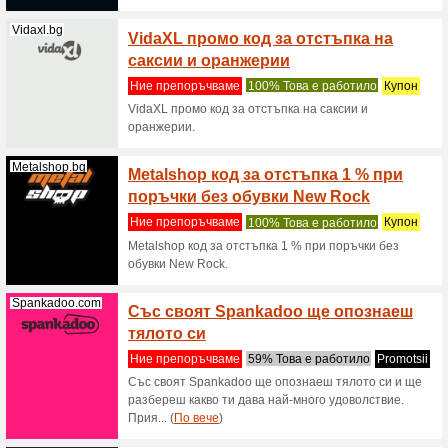
разбере..
Gameseal.com
Само п
на иг
Ние пре
Получава
за игри в
(
Пo вече