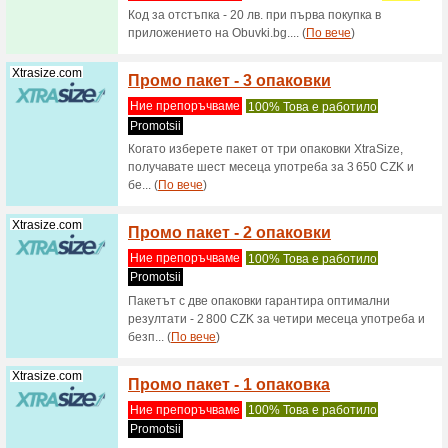
Филтър:
Измества
Препоръчваните о
Iherb.com
Код за
$60 в 
Ние пре
Код за о