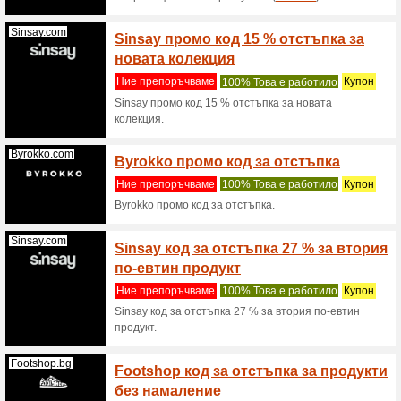
Parfumi-Shop...
Код за
козмет
Ние пре
Получава
и козмет
(
Пo вече
Metalshop.bg