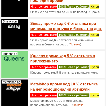
Купонът 
минималн
Buyzytax.com
Откри
ерекц
Ние пре
Открийте
момент.