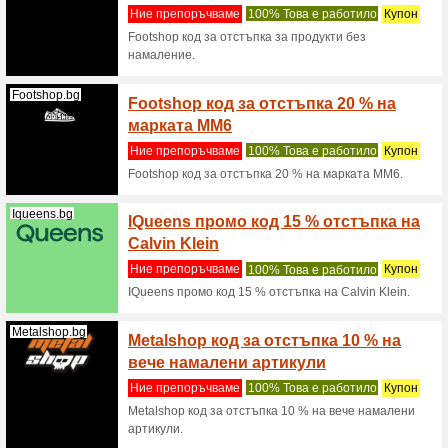
Metals
обувк
Ние пре
Metalsho
Rock.
Nonacne.bg
Гаран
Ние пре