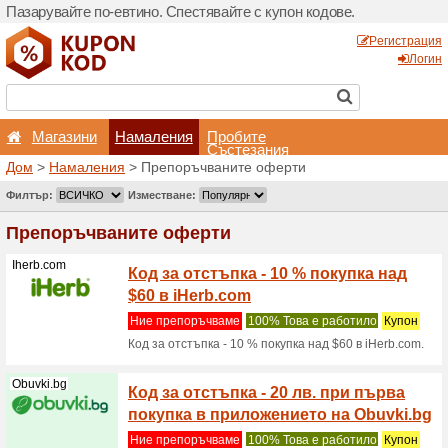
Пазарувайте по-евтино. С
Магазини
Hамален
Дом
>
Hамаления
> Преп