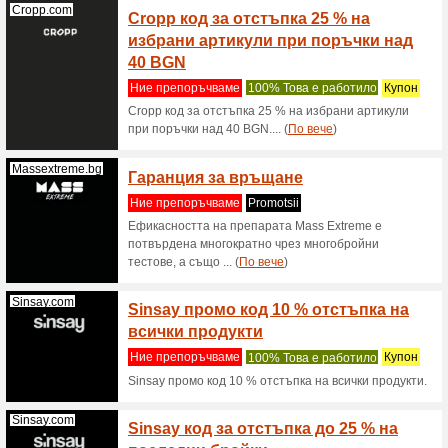
Credissimo.bg
Вземи
Ние пре
Вземи ре
Klarstein.bg
Вземе
Ние пре