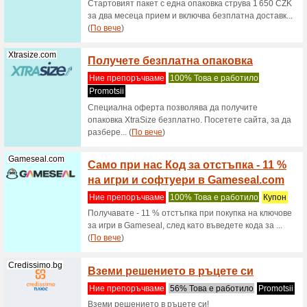
Obuvki.bg
Код за
покуп
Ние пре
Код за о
приложен
Xtrasize.com
Промо 