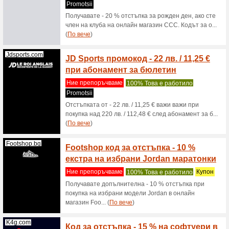
Ние пре
Със своя
разбереш
Прия... (
Cropp.com
Cropp 
избра
40 BG
Ние пре