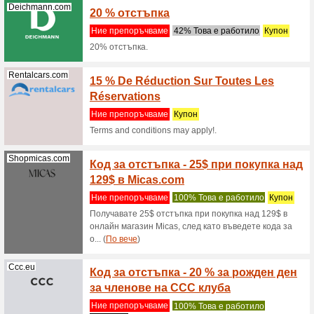
поръч
Ние пре
Metalsho
обувки N
Spankadoo.com
Със с
тялот