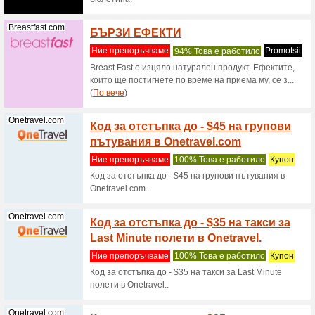
всеки
Ние пре
Sinsay п
артикул.
Ghbalance.com
Пости
Ние пре
Постиган