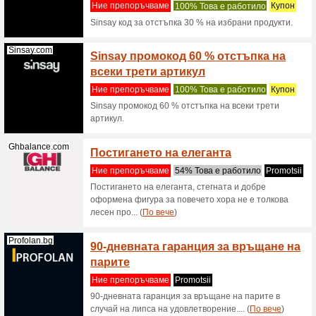
Стартови
за два м
(
Пo вече
Xtrasize.com
Получ
Ние пре
Promotsi
Специал
опаковка