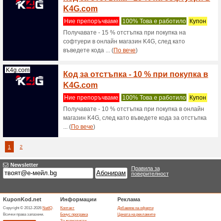
Cropp ко
при поръ
Massextreme.bg
Гаран
Ние пре
Ефикасно
потвърд
тестове, 