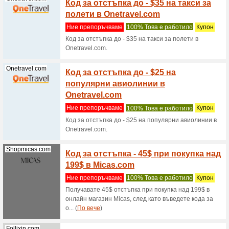
оформена
лесен про
Profolan.bg
90-дн
парит
Ние пре
90-дневн
случай н