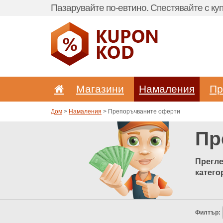
Пазарувайте по-евтино. Спестявайте с куп
Магазини
Hамаления
Пр
Дом
>
Hамаления
> Препоръчваните оферти
Пр
Прегле
катего
Филтър: