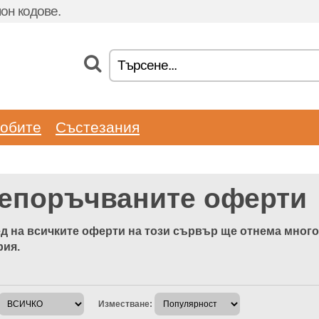
он кодове.
обите
Състезания
епоръчваните оферти
д на всичките оферти на този сървър ще отнема много 
рия.
Изместване: