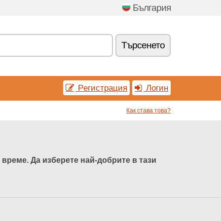
България
Tърсенетo
Pегистрация
Логин
Как става това?
време. Да изберете най-добрите в тази