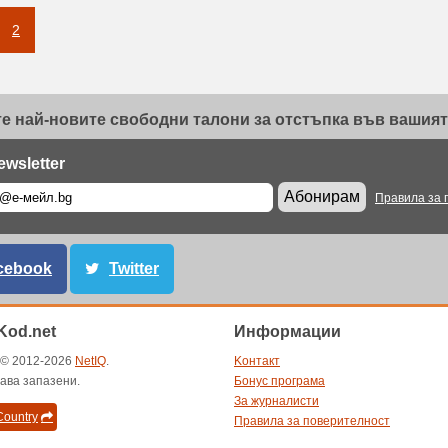
2
е най-новите свободни талони за отстъпка във вашият 
ewsletter
Абонирам
Правила за 
cebook
Twitter
od.net
Информации
t © 2012-2026
NetIQ
.
Kонтакт
ава запазени.
Бонус програма
За журналисти
ountry
Правила за поверителност