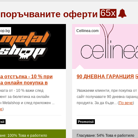
65x
поръчваните оферти
hop.bg
Cellinea.com
а отстъпка - 10 % при
90 ДНЕВНА ГАРАНЦИЯ
а онлайн покупка в
lshop.bg
ката от - 10 % важи след
Уважаеми клиенти, при покупка о
ент за бюлетина на онлайн
сайт получавате 90 дневна гаранц
н Metalshop и след приложен ...
продукта. За да бъде... (
Пo вече
)
че
)
sii
Promotsii
ане: 100% Това е работило
Гласуване: 54% Това е работило