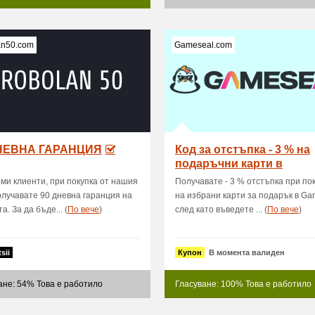
an50.com
Gameseal.com
ДНЕВНА ГАРАНЦИЯ
Код за отстъпка - 3 % на
подаръчни карти в
Gameseal.com
ми клиенти, при покупка от нашия
Получавате - 3 % отстъпка при по
олучавате 90 дневна гаранция на
на избрани карти за подарък в Ga
а. За да бъде... (
Пo вече
)
след като въведете ... (
Пo вече
)
sii
Купон
В момента валиден
ане: 54% Това е работило
Гласуване: 100% Това е работило