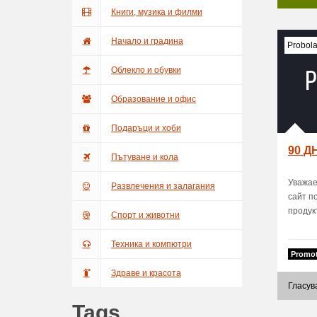
Книги, музика и филми
Начало и градина
Probol
Облекло и обувки
Образование и офис
Подаръци и хоби
90 
Пътуване и кола
Уважае
Развлечения и залагания
сайт п
продукт
Спорт и животни
Техника и компютри
Promot
Здраве и красота
Гласув
Tags