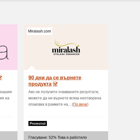
Miralash.com
90 дни да се върнете
продукта
т нашия
Ако не получите очакваните резултати,
ия на
можете да ни върнете всяка неотворена
опаковка в рамките на... (
Пo вече
)
Promotsii
Гласуване: 52% Това е работило