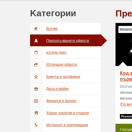
Kатегории
Пре
Bсичкo
Metals
Препоръчваните оферти
изтича днес
Изтичащи оферти
Код з
Бижута и часовници
първ
Meta
Отстъп
Деца и майки
абонам
магази
Финанси и бизнес
(
Пo ве
Храни, напитки и пушене
Promot
Интернет и комуникации
Гласув