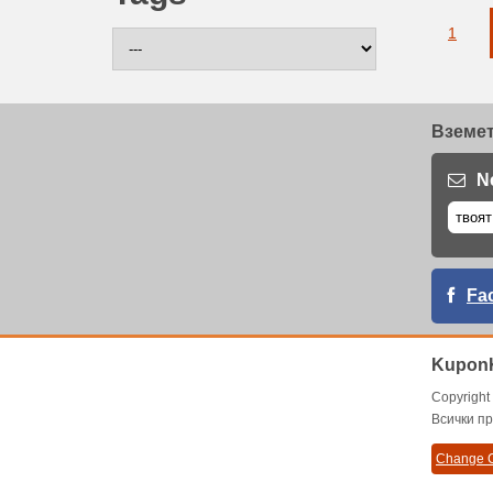
1
Вземет
N
Fa
KuponK
Copyrigh
Всички пр
Change C