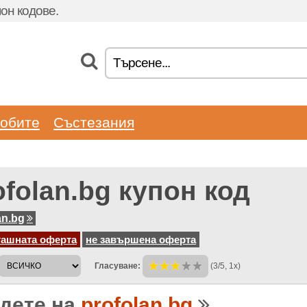
он кодове.
обите
Състезания
ofolan.bg купон код
an.bg
гашната оферта
не завършена оферта
Гласуване:
(3/5, 1x)
дете на
profolan.bg