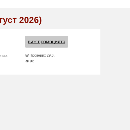
густ 2026)
виж промоцията
Проверих 29.6.
ение.
9x