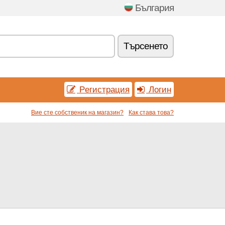
България
Tърсенетo
Pегистрация
Логин
Вие сте собственик на магазин?
Как става това?