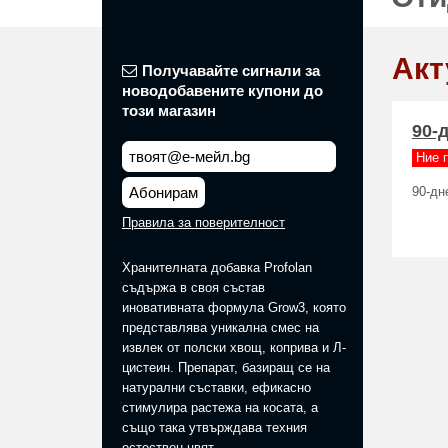
Акт
Получавайте сигнали за
новодобавените купони до
този магазин
90-
Ние 
Абонирам
90-дн
Правила за поверителност
Хранителната добавка Profolan
съдържа в своя състав
иновативната формула Grow3, която
представлява уникална смес на
извлек от полски хвощ, коприва и Л-
цистеин. Препарат, базиращ се на
натурални съставки, ефикасно
стимулира растежа на косата, а
също така утвърждава техния
естествен цвят.