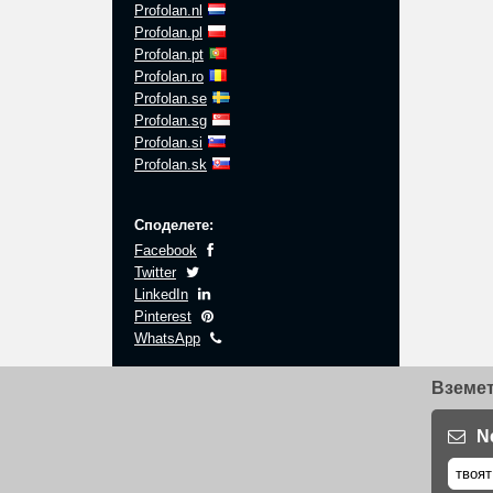
Profolan.nl
Profolan.pl
Profolan.pt
Profolan.ro
Profolan.se
Profolan.sg
Profolan.si
Profolan.sk
Споделете:
Facebook
Twitter
LinkedIn
Pinterest
WhatsApp
Вземет
N