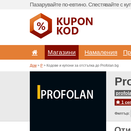
Пазарувайте по-евтино. Спестявайте с куп
Магазини
Hамаления
Пр
Дом
>
P
> Кодове и купони за отстъпка до Profolan.bg
Pr
profol
1 се
Филтър:
Оти