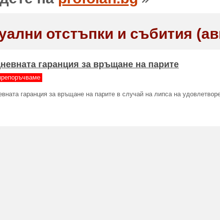
уални отстъпки и събития (ав
дневната гаранция за връщане на парите
препоръчваме
евната гаранция за връщане на парите в случай на липса на удовлетвор