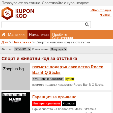
Пазарувайте по-евтино. С
Магазини
Hамален
Дом
>
Hамаления
> Спорт