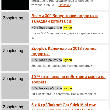
Филтър:
Измества
Спорт и животни к
вземе
Zooplus.bg
Bar-B-
66% Тов
вземете 