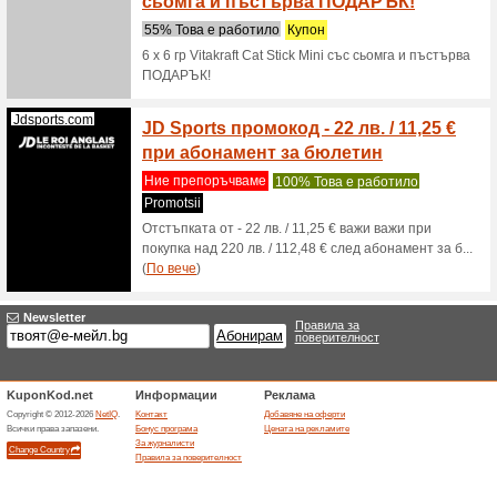
Massextreme.bg
Гаран
Ние пре
Ефикасно
потвърд
тестове, 
Вземи
Zooplus.bg
зарадв