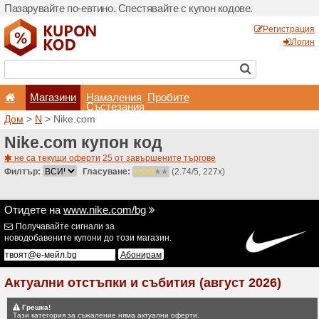
Пазарувайте по-евтино. С
Магазини
Hамале
Състеза
Дом
>
N
> Nike.com