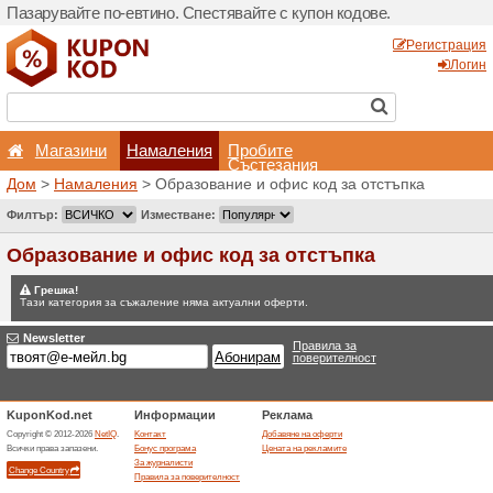
Пазарувайте по-евтино. С
Магазини
Hамален
Дом
>
Hамаления
> Образ