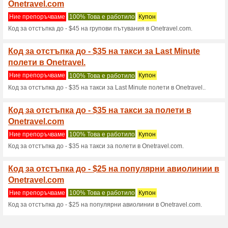
Onetravel.com
4 сегашнитe оферти
не за
Филтър:
Гласуване
Отидете на
www.onetrav
Получавайте сигнали за
новодобавените купони до тоз
А