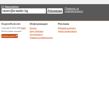
Актуални отстъпки 
Код за отстъпка до 
Onetravel.com
Ние препоръчваме
100% Т
Код за отстъпка до - $45 на