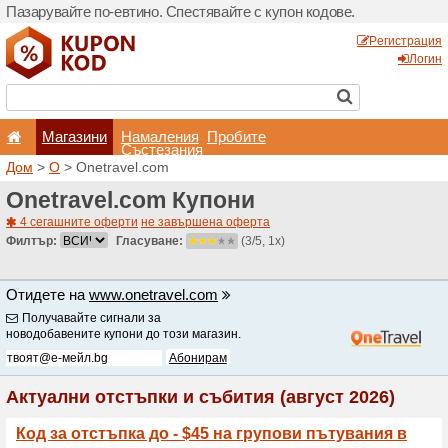
Пазарувайте по-евтино. С
Магазини
Hамале
Състеза
Дом
>
O
> Onetravel.com