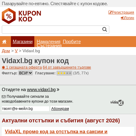
Пазарувайте по-евтино. С
Магазини
Hамале
Състеза
Дом
>
V
> Vidaxl.bg