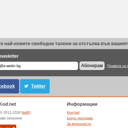
е най-новите свободни талони за отстъпка във вашият 
ewsletter
Абонирам
Правила за 
cebook
Twitter
od.net
Информации
t © 2012-2026
NetIQ
.
Kонтакт
ава запазени.
Бонус програма
За журналисти