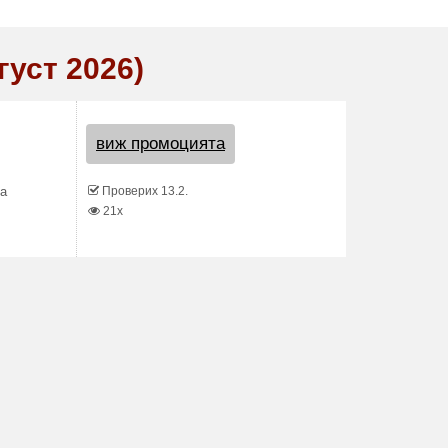
густ 2026)
виж промоцията
Проверих 13.2.
на
21x