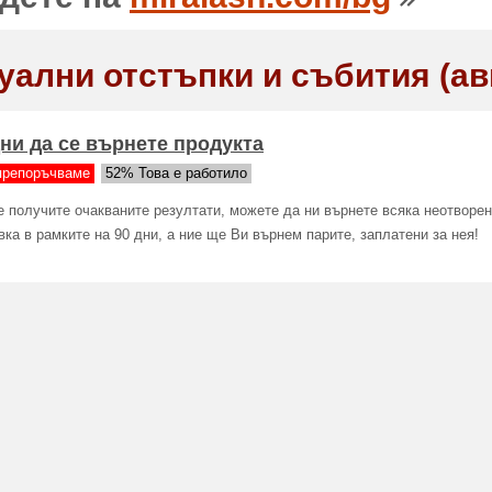
уални отстъпки и събития (ав
дни да се върнете продукта
препоръчваме
52% Това е работило
е получите очакваните резултати, можете да ни върнете всяка неотворе
вка в рамките на 90 дни, а ние ще Ви върнем парите, заплатени за нея!