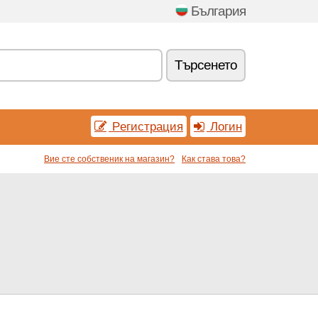
България
Tърсенетo
Pегистрация
Логин
Вие сте собственик на магазин?
Как става това?