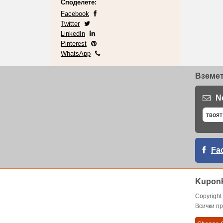
Споделете:
Facebook
Twitter
LinkedIn
Pinterest
WhatsApp
Вземет
N
Fa
KuponK
Copyrigh
Всички пр