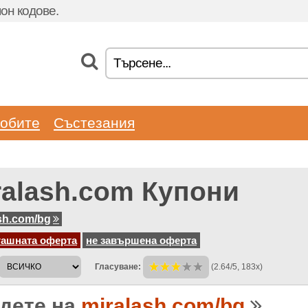
он кодове.
обите
Състезания
ralash.com Купони
sh.com/bg
гашната оферта
не завършена оферта
Гласуване:
(2.64/5, 183x)
дете на
miralash.com/bg