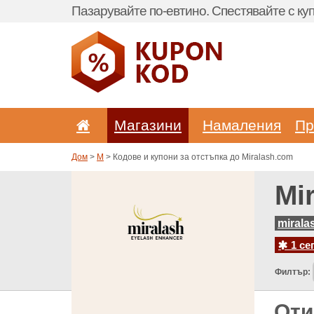
Пазарувайте по-евтино. Спестявайте с куп
Магазини
Hамаления
Пр
Дом
>
M
> Кодове и купони за отстъпка до Miralash.com
Mi
mirala
1 се
Филтър:
Оти