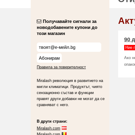
Акт
Получавайте сигнали за
новодобавените купони до
този магазин
90 
Ние 
Абонирам
Ако н
опако
Правила за поверителност
Miralash революция в развитието на
мигли климатици. Продуктът, чиято
сензационно състав и функции
правят други добавки не могат да се
сравняват с него.
В други страни:
Miralash.com
Miralash.com