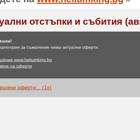
уални отстъпки и събития (ав
ешка!
 категория за съжаление няма актуални оферти.
щение www.heliumking.bg
вяне на оферти
ршени оферти... (1x)