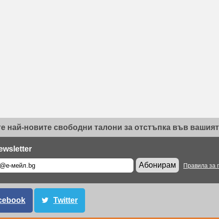
е най-новите свободни талони за отстъпка във вашият 
ewsletter
Абонирам
Правила за 
cebook
Twitter