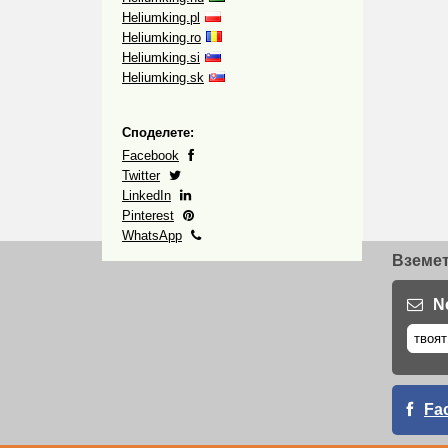
Heliumking.pl
Heliumking.ro
Heliumking.si
Heliumking.sk
Споделете:
Facebook
Twitter
LinkedIn
Pinterest
WhatsApp
Вземет
N
Fa