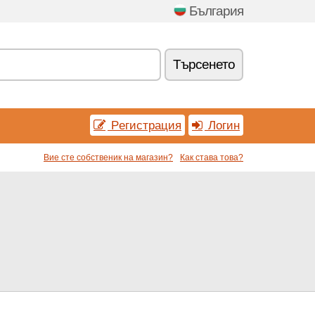
България
Tърсенетo
Pегистрация
Логин
Вие сте собственик на магазин?
Как става това?