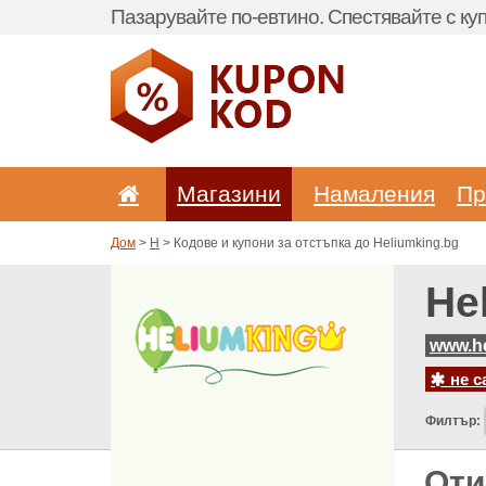
Пазарувайте по-евтино. Спестявайте с куп
Магазини
Hамаления
Пр
Дом
>
H
> Кодове и купони за отстъпка до Heliumking.bg
He
www.he
не с
Филтър:
Оти