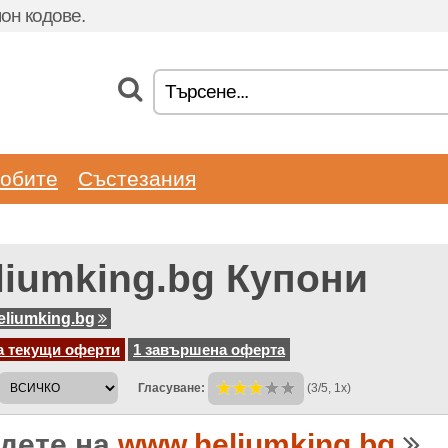
он кодове.
обите
Състезания
liumking.bg Купони
liumking.bg
а текущи оферти
1 завършена оферта
Гласуване:
(3/5, 1x)
дете на
www.heliumking.bg