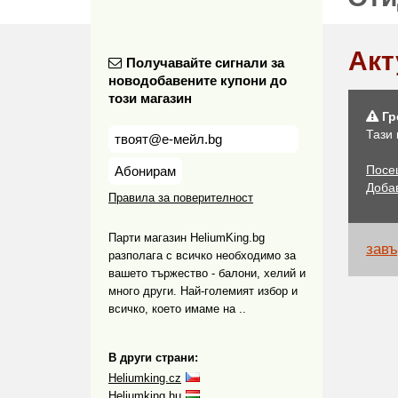
Акт
Получавайте сигнали за
новодобавените купони до
този магазин
Гр
Тази
Посе
Абонирам
Доба
Правила за поверителност
Парти магазин HeliumKing.bg
завъ
разполага с всичко необходимо за
вашето тържество - балони, хелий и
много други. Най-големият избор и
всичко, което имаме на ..
В други страни:
Heliumking.cz
Heliumking.hu