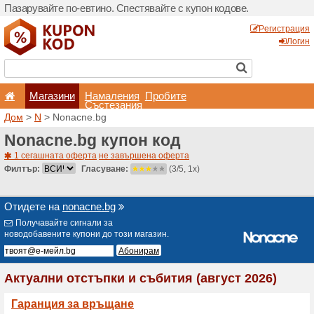
Пазарувайте по-евтино. С
Магазини
Hамале
Състеза
Дом
>
N
> Nonacne.bg