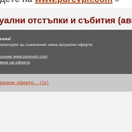
уални отстъпки и събития (ав
ешка!
 категория за съжаление няма актуални оферти.
щение www.purevpn.com
вяне на оферти
ршени оферти... (1x)