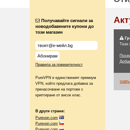
Акт
Получавайте сигнали за
новодобавените купони до
този магазин
Гр
Тази
Посе
Абонирам
Доба
Правила за поверителност
PureVPN е единственият премиум
завъ
VPN, който предлага добавка за
пренасочване на портове с
криптиране от висок клас.
В други страни:
Purevpn.com
Purevpn.com
Purevpn.com