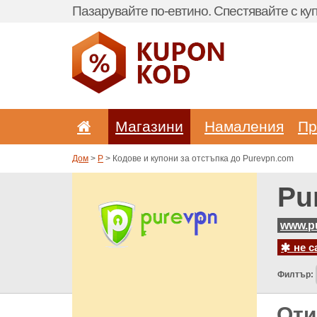
Пазарувайте по-евтино. Спестявайте с куп
Магазини
Hамаления
Пр
Дом
>
P
> Кодове и купони за отстъпка до Purevpn.com
Pu
www.p
не с
Филтър:
Оти