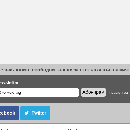
е най-новите свободни талони за отстъпка във вашият 
ewsletter
Абонирам
Правила за 
cebook
Twitter