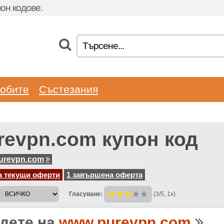
он кодове.
обите
Състезания
revpn.com купон код
urevpn.com
а текущи оферти
1 завършена оферта
Гласуване:
(3/5, 1x)
дете на
www.purevpn.com