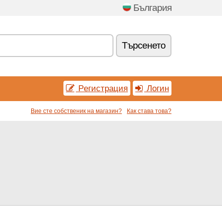
България
Tърсенетo
Pегистрация
Логин
Вие сте собственик на магазин?
Как става това?