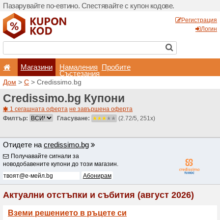
Пазарувайте по-евтино. С
Магазини
Hамале
Състеза
Дом
>
C
> Credissimo.bg