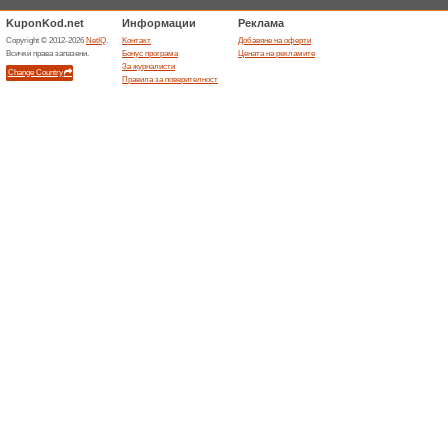
Филтър:
Измества
Осветление код за
код
Промо
Lumories.bg
преоб
100% То
Промоция