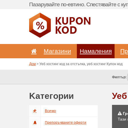
Пазарувайте по-евтино. Спестявайте с куп
Магазини
Hамаления
Пр
Дом
> Уеб хостинг код за отстъпка, уеб хостинг Купон код
Филтър:
Kатегории
Уеб
Bсичкo
Гр
Тази
Препоръчваните оферти