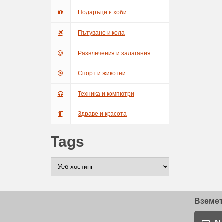
Подаръци и хоби
Пътуване и кола
Развлечения и залагания
Спорт и животни
Техника и компютри
Здраве и красота
Tags
Вземет