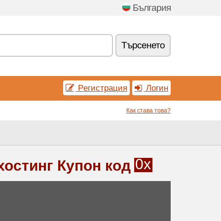
България
Tърсенетo
Pегистрация
Логин
Как става това?
0x
 хостинг Купон код