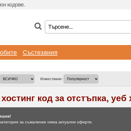
он кодове.
обите
Състезания
Изместване:
 хостинг код за отстъпка, уеб
ешка!
 категория за съжаление няма актуални оферти.