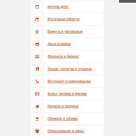
изтича днес
Изтичащи оферти
Бижута и часовници
Деца и майки
Финанси и бизнес
Храни, напитки и пушене
Интернет и комуникации
Книги, музика и филми
Начало и градина
Облекло и обувки
Образование и офис