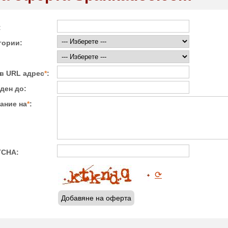
:
гории:
в URL адрес
*
:
ден до:
ание на
*
:
TCHA:
⟳
Добавяне на оферта