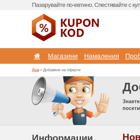
Пазарувайте по-евтино. Спестявайте с куп
Магазини
Hамаления
Про
Дом
> Добавяне на оферти
До
Знаете
посети
Hов
Информации