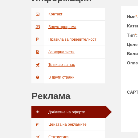
Kонтакт
Име
*
Kате
Бонус програма
Тип
*
:
Правила за поверителност
Целе
За журналисти
Вали
Опис
Те пише за нас
В други страни
CAP
Pеклама
Добавяне на оферти
Цената на рекламите
Статистика