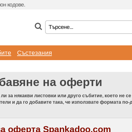
он кодове.
бите
Състезания
бавяне на оферти
 ли за някакви листовки или друго събитие, което не с
тели и да го добавите така, че използвате формата по-
а оферта Spankadoo.com