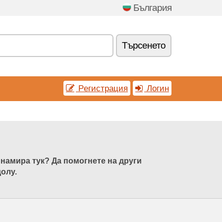
България
Tърсенетo
Pегистрация
Логин
е намира тук? Да помогнете на други
долу.