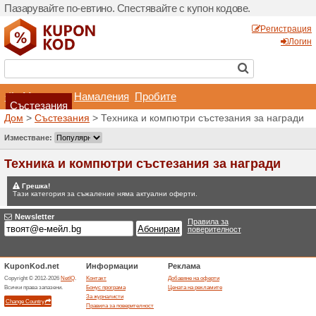
Пазарувайте по-евтино. С
Магазини
Hамалени
Състезания
Дом
>
Състезания
> Техни