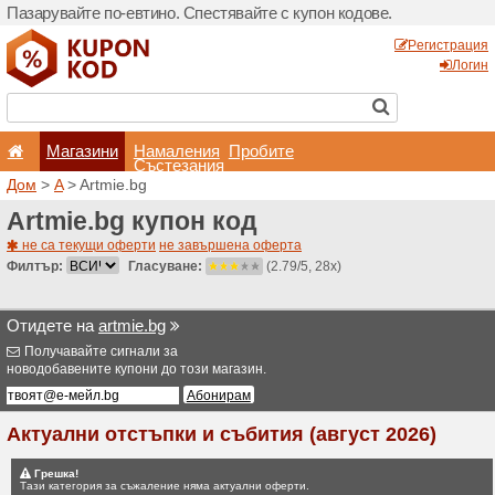
Пазарувайте по-евтино. С
Магазини
Hамале
Състеза
Дом
>
A
> Artmie.bg