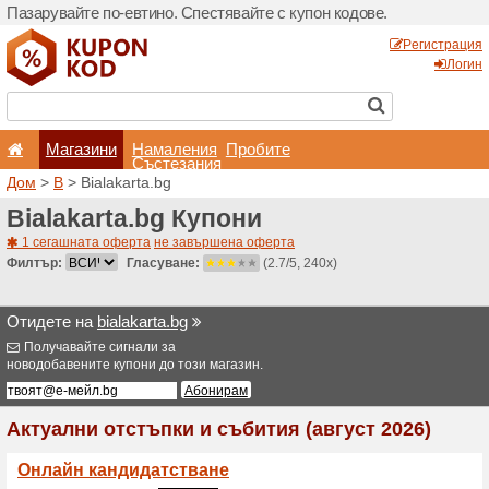
Пазарувайте по-евтино. С
Магазини
Hамале
Състеза
Дом
>
B
> Bialakarta.bg