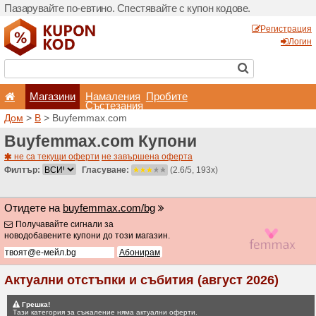
Пазарувайте по-евтино. С
Магазини
Hамале
Състеза
Дом
>
B
> Buyfemmax.co