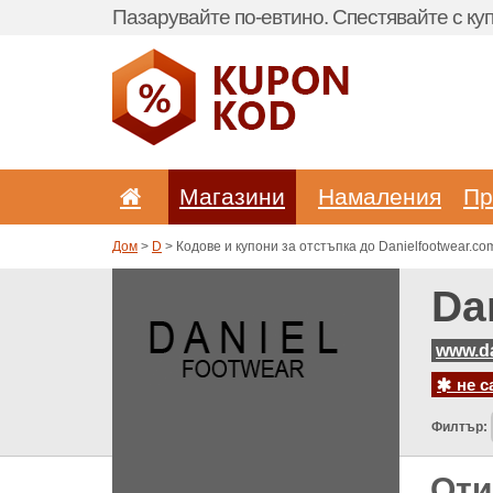
Пазарувайте по-евтино. Спестявайте с куп
Магазини
Hамаления
Пр
Дом
>
D
> Кодове и купони за отстъпка до Danielfootwear.co
Da
www.da
не с
Филтър:
Оти