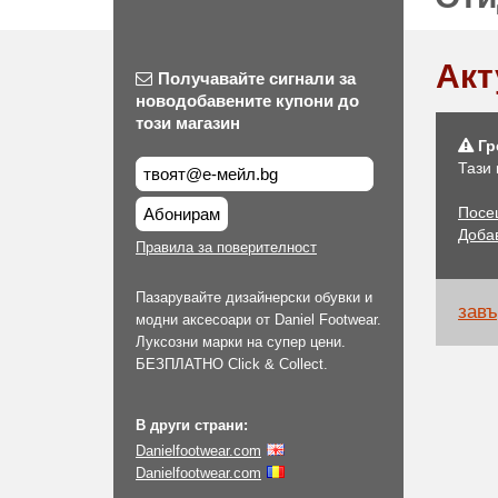
Акт
Получавайте сигнали за
новодобавените купони до
този магазин
Гр
Тази
Посе
Абонирам
Доба
Правила за поверителност
Пазарувайте дизайнерски обувки и
завъ
модни аксесоари от Daniel Footwear.
Луксозни марки на супер цени.
БЕЗПЛАТНО Click & Collect.
В други страни:
Danielfootwear.com
Danielfootwear.com