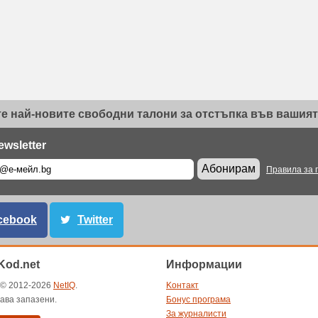
е най-новите свободни талони за отстъпка във вашият 
ewsletter
Абонирам
Правила за 
cebook
Twitter
od.net
Информации
t © 2012-2026
NetIQ
.
Kонтакт
ава запазени.
Бонус програма
За журналисти