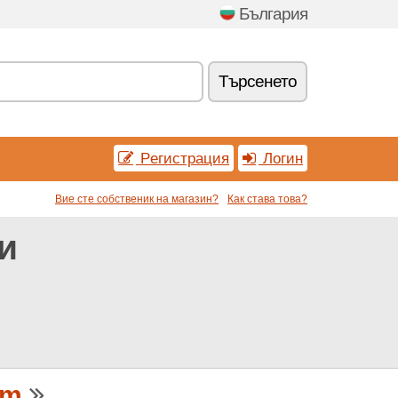
България
Tърсенетo
Pегистрация
Логин
Вие сте собственик на магазин?
Как става това?
и
om