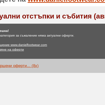
уални отстъпки и събития (ав
ешка!
 категория за съжаление няма актуални оферти.
щение www.danielfootwear.com
вяне на оферти
ршени оферти... (8x)