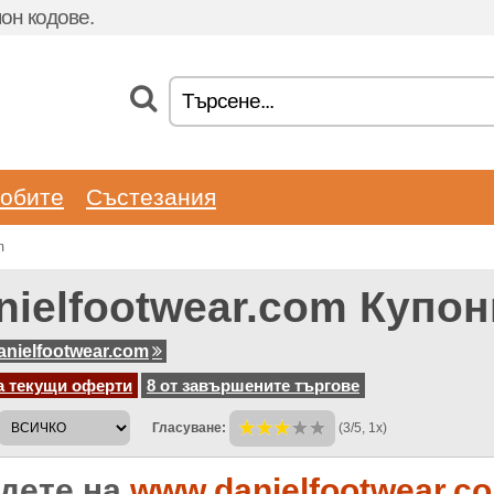
он кодове.
обите
Състезания
m
nielfootwear.com Купон
nielfootwear.com
а текущи оферти
8 от завършените търгове
Гласуване:
(3/5, 1x)
дете на
www.danielfootwear.c