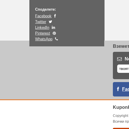
Споделете:
Facebook
Twitter
LinkedIn
Pinterest
WhatsApp
Вземет
N
Fa
KuponK
Copyrigh
Всички пр