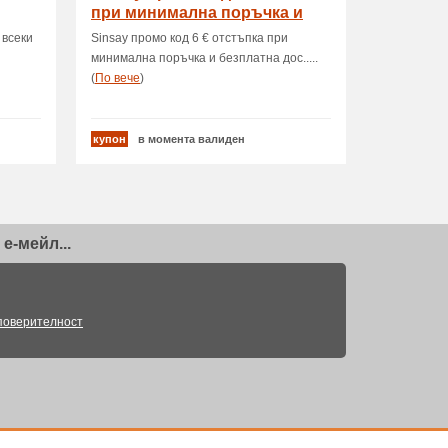
при минимална поръчка и
безплатна дос.
 всеки
Sinsay промо код 6 € отстъпка при
минимална поръчка и безплатна дос.....
(
Пo вече
)
купон
в момента валиден
е-мейл...
поверителност