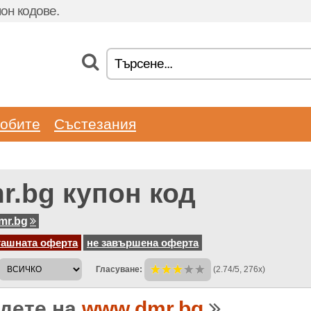
он кодове.
обите
Състезания
r.bg купон код
mr.bg
гашната оферта
не завършена оферта
Гласуване:
(2.74/5, 276x)
дете на
www.dmr.bg