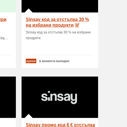
при
Sinsay код за отстъпка 30 %
на избрани продукти
.bg
Sinsay код за отстъпка 30 % на избрани
g....
продукти.
купон
в момента валиден
Sinsay промо код 6 € отстъпка