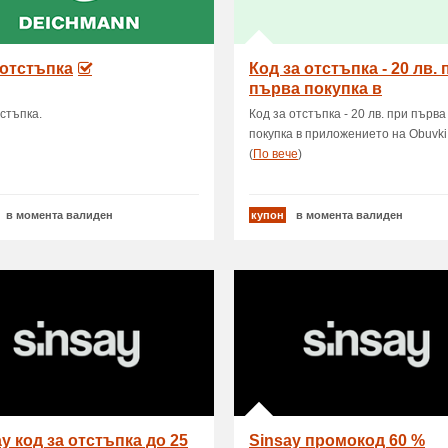
 отстъпка
Код за отстъпка - 20 лв. 
първа покупка в
приложението на Obuvki
стъпка.
Код за отстъпка - 20 лв. при първа
покупка в приложението на Obuvki.b
(
Пo вече
)
в момента валиден
купон
в момента валиден
y код за отстъпка до 25
Sinsay промокод 60 %