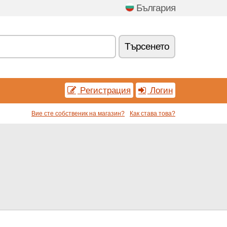
България
Tърсенетo
Pегистрация
Логин
Вие сте собственик на магазин?
Как става това?