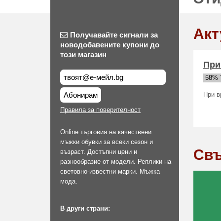
Акт
Получавайте сигнали за
новодобавените купони до
този магазин
При
58% 
Абонирам
При в
Правила за поверителност
Online търговия на качествени
мъжки обувки за всеки сезон и
Свъ
възраст. Достъпни цени и
разнообразие от модели. Реплики на
световно-известни марки. Мъжка
мода.
В други страни: