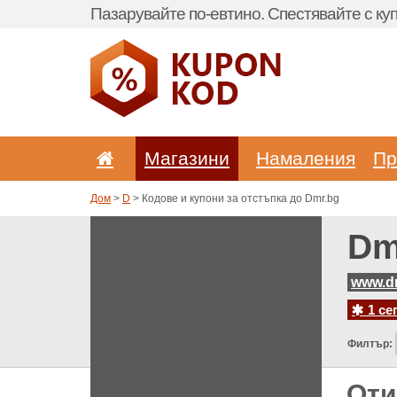
Пазарувайте по-евтино. Спестявайте с куп
Магазини
Hамаления
Пр
Дом
>
D
> Кодове и купони за отстъпка до Dmr.bg
Dm
www.d
1 се
Филтър:
Оти