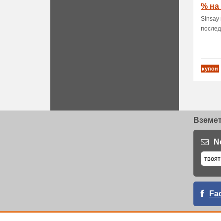
% на
Sinsay
послед
купон
Вземет
N
Fa