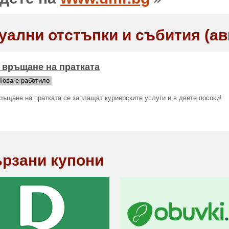
уални отстъпки и събития (ав
 връщане на пратката
Това е работило
ръщане на пратката се заплащат куриерските услуги и в двете посоки!
рзани купони