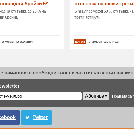
 последни бройки
отстъпка на всеки трети
артикул
 код за отстъпка до 25 % на
Sinsay промокод 60 % отстъпка на
ни бройки.
трети артикул.
в момента валиден
купон
в момента валиден
е най-новите свободни талони за отстъпка във вашият 
ewsletter
Абонирам
Правила за 
cebook
Twitter