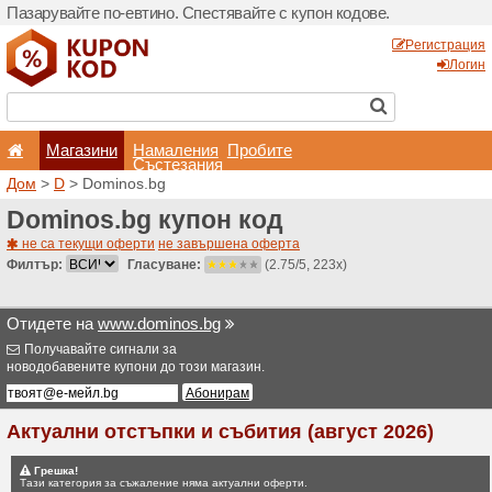
Пазарувайте по-евтино. С
Магазини
Hамале
Състеза
Дом
>
D
> Dominos.bg