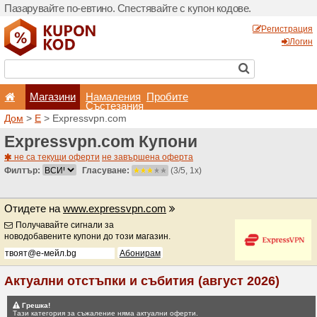
Пазарувайте по-евтино. С
Магазини
Hамале
Състеза
Дом
>
E
> Expressvpn.com