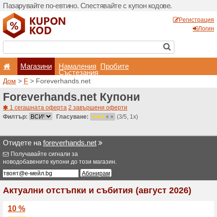
Пазарувайте по-евтино. С
Магазини
Hамале
Състеза
Дом
>
F
> Foreverhands.n