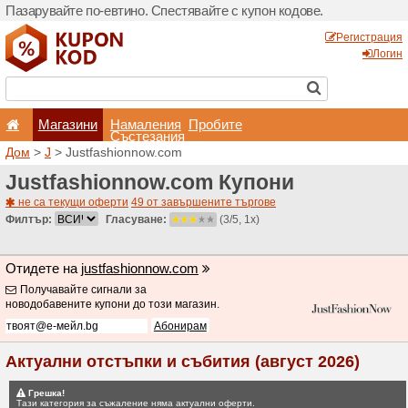
Пазарувайте по-евтино. С
Магазини
Hамале
Състеза
Дом
>
J
> Justfashionnow.