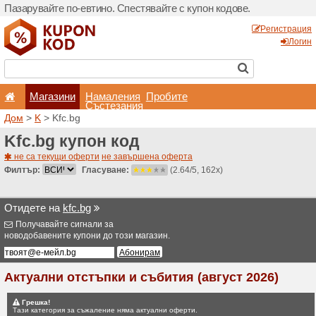
Пазарувайте по-евтино. С
Магазини
Hамале
Състеза
Дом
>
K
> Kfc.bg