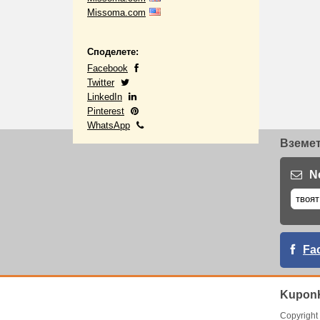
Missoma.com
Споделете:
Facebook
Twitter
LinkedIn
Pinterest
WhatsApp
Вземет
N
Fa
KuponK
Copyrigh