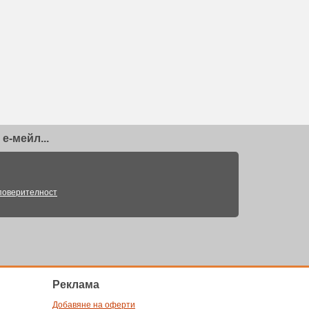
е-мейл...
поверителност
Pеклама
Добавяне на оферти