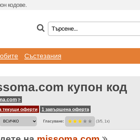
он кодове.
обите
Състезания
ssoma.com купон код
ma.com
а текущи оферти
1 завършена оферта
Гласуване:
(3/5, 1x)
дете на
missoma.com