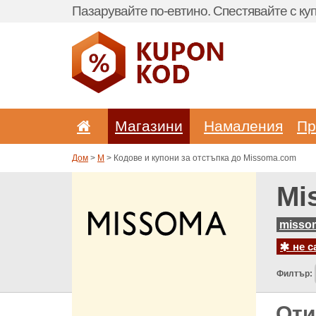
Пазарувайте по-евтино. Спестявайте с куп
Магазини
Hамаления
Пр
Дом
>
M
> Кодове и купони за отстъпка до Missoma.com
Mi
misso
не с
Филтър:
Оти