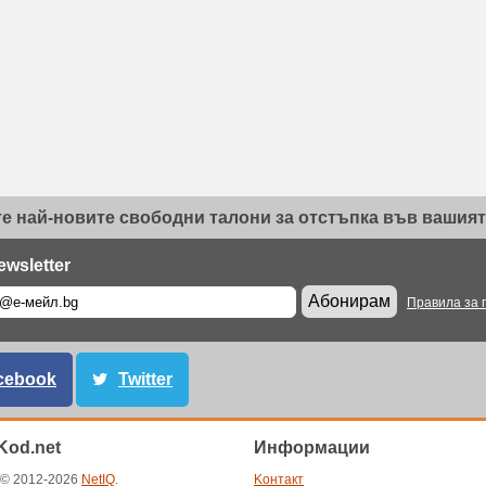
е най-новите свободни талони за отстъпка във вашият 
ewsletter
Абонирам
Правила за 
cebook
Twitter
od.net
Информации
t © 2012-2026
NetIQ
.
Kонтакт