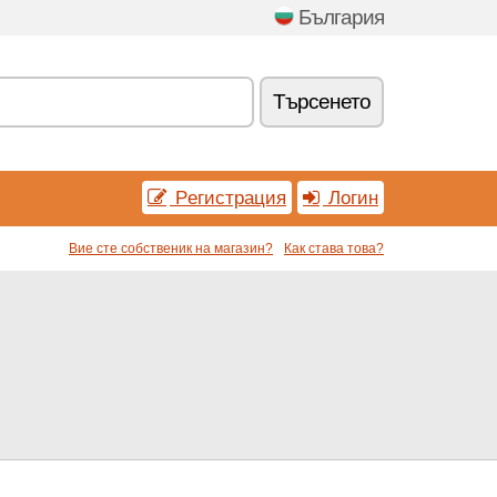
България
Tърсенетo
Pегистрация
Логин
Вие сте собственик на магазин?
Как става това?