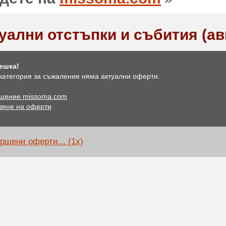
уални отстъпки и събития (ав
ешка!
 категория за съжаление няма актуални оферти.
щение missoma.com
вяне на оферти
ршени оферти... (1x)