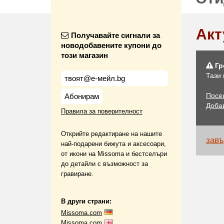
Акт
Получавайте сигнали за
новодобавените купони до
този магазин
Гр
Тази
Посе
Абонирам
Доба
Правила за поверителност
Открийте редактиране на нашите
завъ
най-подарени бижута и аксесоари,
от икони на Missoma и бестселъри
до детайли с възможност за
гравиране.
В други страни:
Missoma.com
Missoma.com