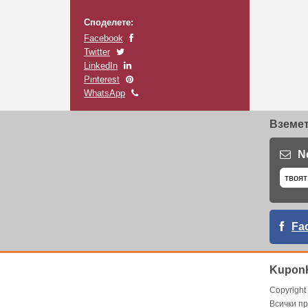
Споделете:
Facebook
Twitter
LinkedIn
Pinterest
WhatsApp
Вземет
N
Fa
KuponK
Copyrigh
Всички пр