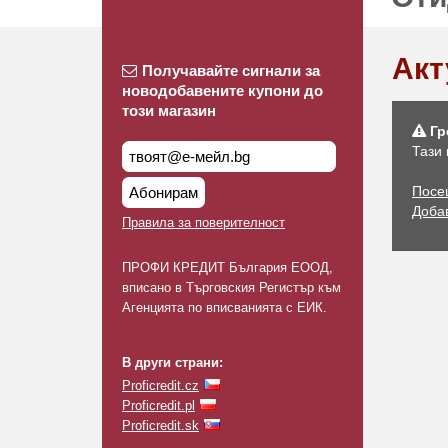
Акт
Получавайте сигнали за
новодобавените купони до
този магазин
Гр
Тази
Посещ
Абонирам
Доба
Правила за поверителност
ПРОФИ КРЕДИТ България ЕООД,
вписано в Търговския Регистър към
Агенцията по вписванията с ЕИК.
В други страни:
Proficredit.cz
Proficredit.pl
Proficredit.sk