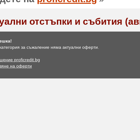
уални отстъпки и събития (ав
ешка!
 категория за съжаление няма актуални оферти.
ение proficredit.bg
вяне на оферти