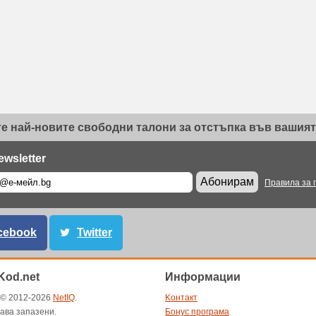
е най-новите свободни талони за отстъпка във вашият 
ewsletter
Абонирам
Правила за 
cebook
Twitter
od.net
Информации
t © 2012-2026
NetIQ
.
Kонтакт
ава запазени.
Бонус програма