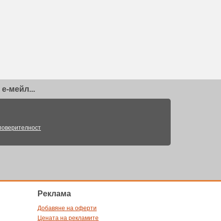
е-мейл...
поверителност
Pеклама
Добавяне на оферти
Цената на рекламите