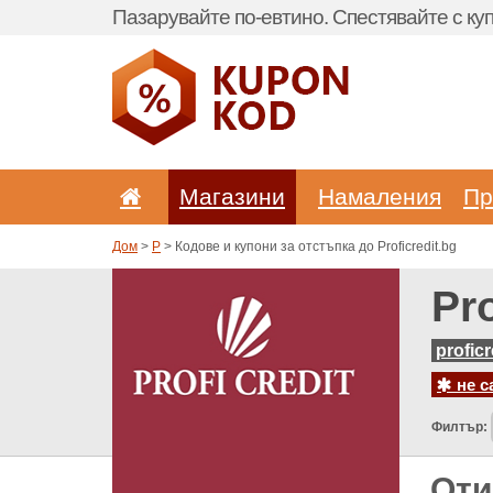
Пазарувайте по-евтино. Спестявайте с куп
Магазини
Hамаления
Пр
Дом
>
P
> Кодове и купони за отстъпка до Proficredit.bg
Pr
proficr
не с
Филтър:
Оти