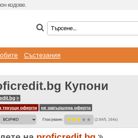
он кодове.
обите
Състезания
oficredit.bg Купони
edit.bg
а текущи оферти
не завършена оферта
Гласуване:
(2.84/5, 164x)
дете на
proficredit.bg