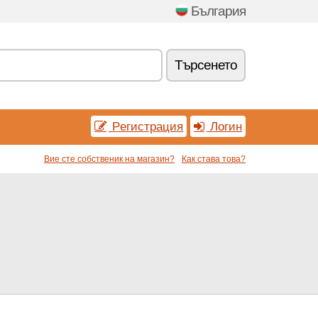
България
Tърсенетo
Pегистрация
Логин
Вие сте собственик на магазин?
Как става това?