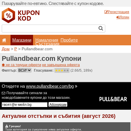
Пазарувайте по-евтино. С
Магазини
Hамале
Състеза
Дом
>
P
> Pullandbear.co