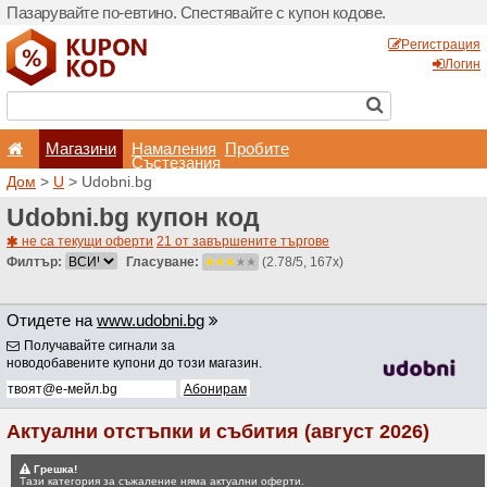
Пазарувайте по-евтино. С
Магазини
Hамале
Състеза
Дом
>
U
> Udobni.bg