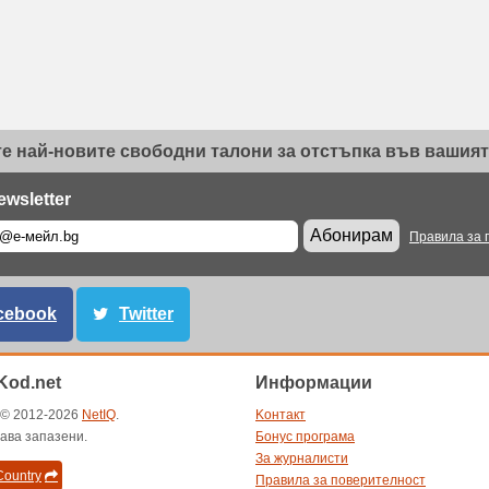
е най-новите свободни талони за отстъпка във вашият 
ewsletter
Абонирам
Правила за 
cebook
Twitter
od.net
Информации
t © 2012-2026
NetIQ
.
Kонтакт
ава запазени.
Бонус програма
За журналисти
ountry
Правила за поверителност