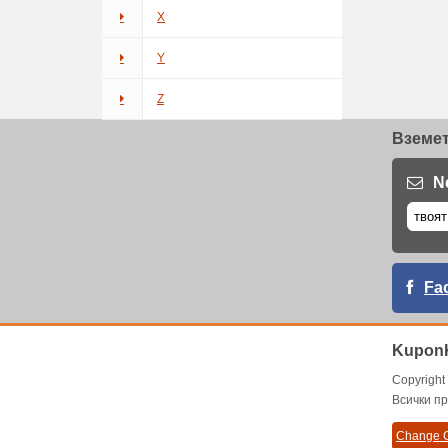
X
Y
Z
Вземет
N
Fa
KuponK
Copyrigh
Всички пр
Change C