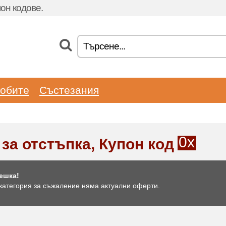
он кодове.
обите
Състезания
0x
 за отстъпка, Купон код
ешка!
 категория за съжаление няма актуални оферти.