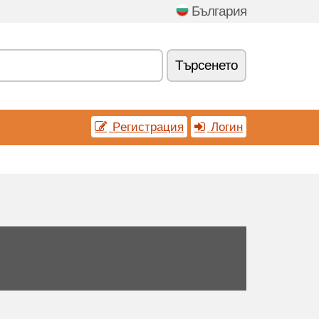
България
Tърсенетo
Pегистрация
Логин