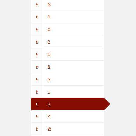
M
N
O
P
Q
R
S
T
U
V
W