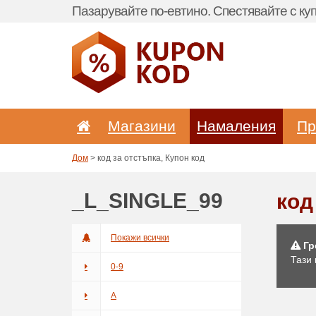
Пазарувайте по-евтино. Спестявайте с куп
Магазини
Hамаления
Пр
Дом
> код за отстъпка, Купон код
_L_SINGLE_99
код
Покажи всички
Гр
Тази
0-9
A