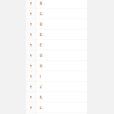
B
C
D
E
F
G
H
I
J
K
L