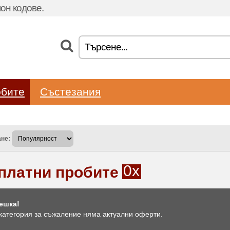
он кодове.
бите
Състезания
не:
0x
платни пробите
ешка!
 категория за съжаление няма актуални оферти.