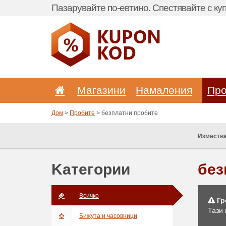
Пазарувайте по-евтино. Спестявайте с куп
Магазини
Hамаления
Про
Дом
>
Пробите
> безплатни пробите
Измества
Kатегории
без
Bсичкo
Гр
Тази
Бижута и часовници