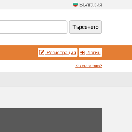
България
Tърсенетo
Pегистрация
Логин
Как става това?