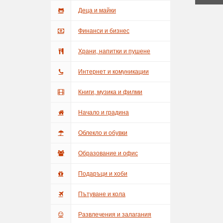
Деца и майки
Финанси и бизнес
Храни, напитки и пушене
Интернет и комуникации
Книги, музика и филми
Начало и градина
Облекло и обувки
Образование и офис
Подаръци и хоби
Пътуване и кола
Развлечения и залагания