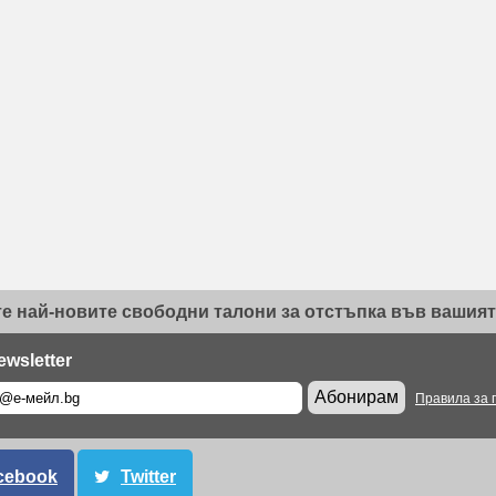
е най-новите свободни талони за отстъпка във вашият 
ewsletter
Абонирам
Правила за 
cebook
Twitter