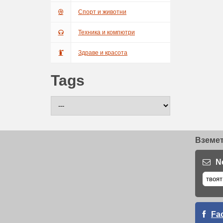
Спорт и животни
Техника и компютри
Здраве и красота
Tags
Вземет
N
Fa