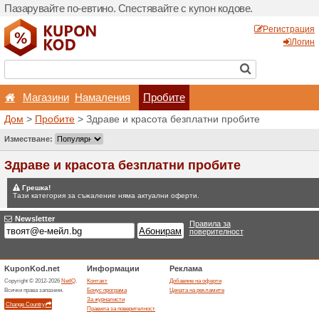
Пазарувайте по-евтино. С
Магазини
Hамалени
Дом
>
Пробите
> Здраве и
Състезания