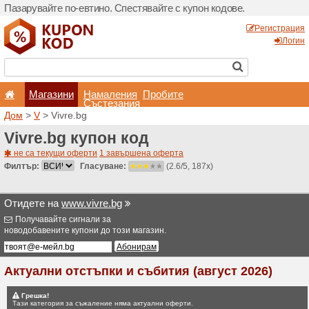
Пазарувайте по-евтино. С
Магазини
Hамале
Състеза
Дом
>
V
> Vivre.bg