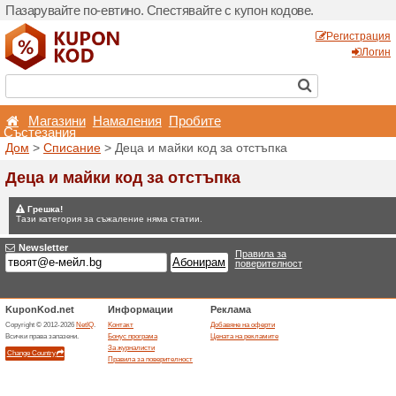
Пазарувайте по-евтино. С
Магазини
Hамалени
Състезания
Дом
>
Списание
> Деца и 