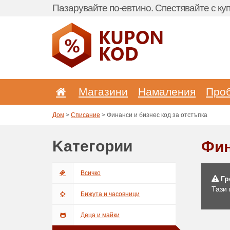
Пазарувайте по-евтино. Спестявайте с куп
Магазини
Hамаления
Про
Дом
>
Списание
> Финанси и бизнес код за отстъпка
Kатегории
Фин
Bсичкo
Гр
Тази 
Бижута и часовници
Деца и майки