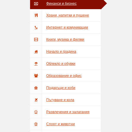
Финанси и бизнес
Храни, напитки и пушене
Интернет и комуникации
Книги, музика и филми
Начало и градина
Облекло и обувки
Образование и офис
Подаръци и хоби
Пътуване и кола
Развлечения и залагания
Спорт и животни