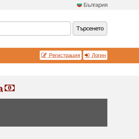
България
Tърсенетo
Pегистрация
Логин
а