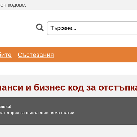
он кодове.
бите
Състезания
анси и бизнес код за отстъпк
ешка!
категория за съжаление няма статии.