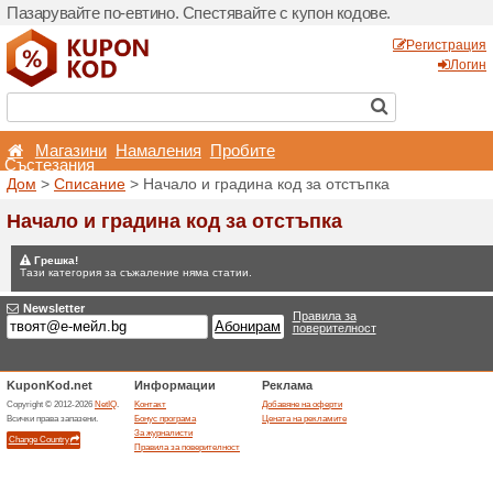
Пазарувайте по-евтино. С
Магазини
Hамалени
Състезания
Дом
>
Списание
> Начало 